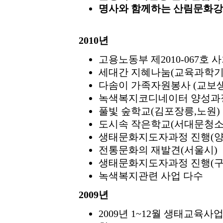
명사와 함께하는 산림문화강좌
2010년
고용노동부 제2010-067호
세대간 지혜나눔(교육과학기
다솜이 가족자원봉사 (교보
녹색복지코디네이터 양성과정
풀빛 숲학교(김포장릉,노원)
도시속 작은학교(서대문청소
생태문화지도자과정 진행(양
전통문화의 재발견(서울시)
생태문화지도자과정 진행(구
녹색복지관련 사업 다수
2009년
2009년 1~12월 생태교육