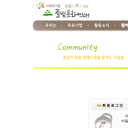
회 원 로 그 인
ㆍ
비