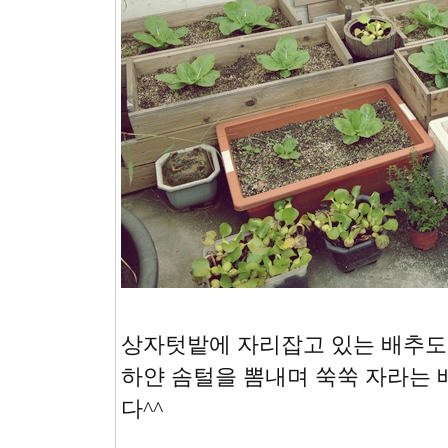
상자텃밭에 자리잡고 있는 배추도
하얀 솜털을 뽐내며 쑥쑥 자라는 
다^^