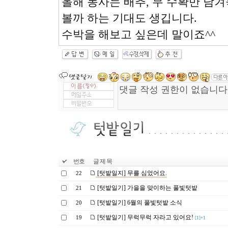
올해 농사는 배추, 무 수확만 남
볼까 하는 기대도 생깁니다.
수박을 해보고 싶은데 말이죠^^
번호
글 제 목
[텃밭일지] 무를 심었어요.
22
[텃밭일기] 가을을 맞이하는 풀빛텃밭
21
[텃밭일기] 6월의 풀빛텃밭 소식
20
[텃밭일기] 무럭무럭 자라고 있어요!
19
[1]+1