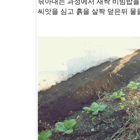
솎아내는 과정에서 새싹 비빔밥을
씨앗을 심고 흙을 살짝 덮은뒤 물을 