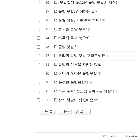
[텃밭일기] 2012년 풀빛 텃밭의 시작!
18
풀빛 텃밭, 김장하는 날~
17
풀빛 텃밭, 배추 수확 하다!
16
[1]
늦가을 텃밭 수확!
15
[1]
배추와 무가 쑥쑥쑥
14
풀빛 텃밭 !
13
달라진 풀빛 텃밭 구경오세요.
12
[1]
풀빛의 여름을 지키는 텃밭
11
장마가 찾아온 풀빛텃밭
10
[1]
풍성한 풀빛텃밭!
9
[1]+1
적무 수확! 점점점 늘어나는 텃밭!
8
[1]+1
상자 텃밭이 생겼어요 ^^
7