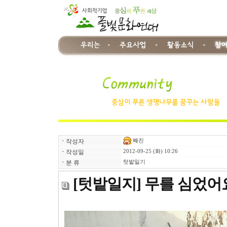
째진
ㆍ
작성자
ㆍ
작성일
2012-09-25 (화) 10:26
ㆍ
분 류
텃밭일기
[텃밭일지] 무를 심었어