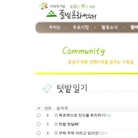
번호
글 제 목
목초액으로 진딧물 퇴치하기!
6
[1]
텃밭 한달째!
5
무럭 무럭 자라고 있어요!
4
[2]+1