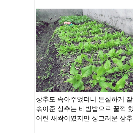
상추도 솎아주었더니 튼실하게 잘
솎아준 상추는 비빔밥으로 꿀꺽 
어린 새싹이였지만 싱그러운 상추