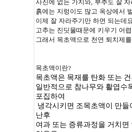
사진에 없는 가지와, 부추도 잘 자
흙에는 지렁이도 많고 옥상에서 
이제 잘 자라주기만 하면 되는데요 
고추는 진딧물때문에 키우기 어렵
그래서 목초액으로 천연 퇴치제를 
목초액이란?
목초액은 목재를 탄화 또는 
일반적으로 참나무와 활엽수
포집하여
냉각시키면 조목초액이 만들
난후
여과 또는 증류과정을 거치면