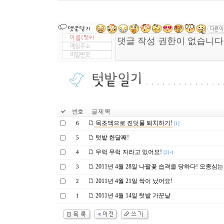
번호
글 제 목
목초액으로 진딧물 퇴치하기!
6
[1]
텃밭 한달째!
5
무럭 무럭 자라고 있어요!
4
[2]+1
2011년 4월 28일 나팔꽃 습격을 당하다! 모종심는
3
2011년 4월 21일 싹이 났어요!
2
2011년 4월 14일 텃밭 가꾼날
1