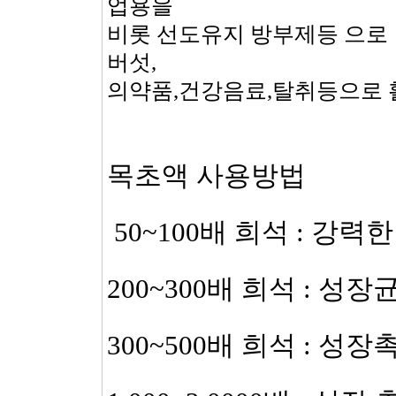
업용을
비롯 선도유지 방부제등 으로 
버섯,
의약품,건강음료,탈취등으로 
목초액 사용방법
50~100배 희석 : 강력
200~300배 희석 : 성장
300~500배 희석 : 성