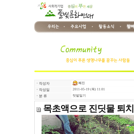
째진
ㆍ
작성자
ㆍ
작성일
2011-05-19 (목) 11:01
ㆍ
분 류
텃밭일기
목초액으로 진딧물 퇴치