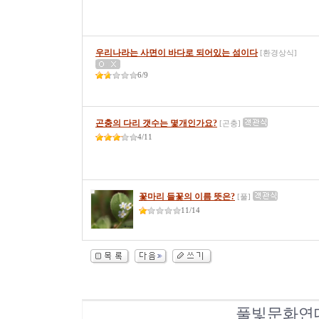
우리나라는 사면이 바다로 되어있는 섬이다
[환경상식]
6/9
곤충의 다리 갯수는 몇개인가요?
[곤충]
4/11
꽃마리 들꽃의 이름 뜻은?
[풀]
11/14
풀빛문화연