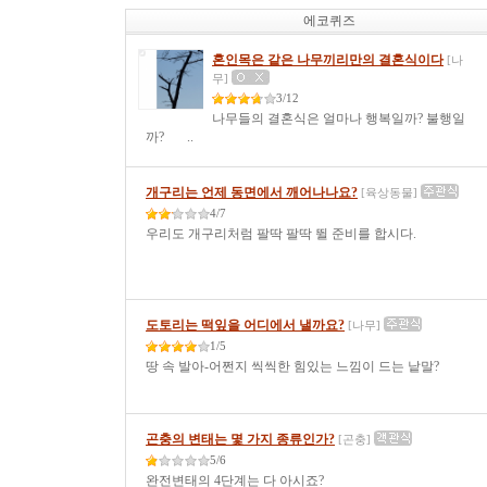
에코퀴즈
혼인목은 같은 나무끼리만의 결혼식이다
[나
무]
3/12
나무들의 결혼식은 얼마나 행복일까? 불행일
까? ..
개구리는 언제 동면에서 깨어나나요?
[육상동물]
4/7
우리도 개구리처럼 팔딱 팔딱 뛸 준비를 합시다.
도토리는 떡잎을 어디에서 낼까요?
[나무]
1/5
땅 속 발아-어쩐지 씩씩한 힘있는 느낌이 드는 낱말?
곤충의 변태는 몇 가지 종류인가?
[곤충]
5/6
완전변태의 4단계는 다 아시죠?