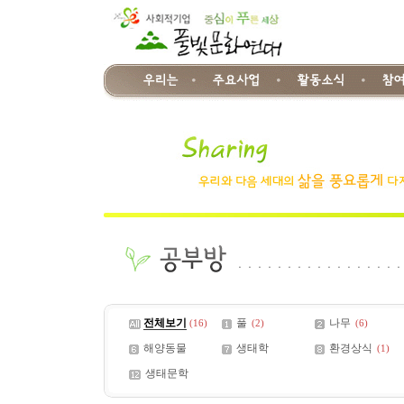
전체보기
풀
나무
(16)
(2)
(6)
해양동물
생태학
환경상식
(1)
생태문학