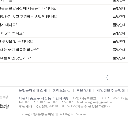
 하고 싶어요.
풀빛연대
원금은 연말정산 때 세금공제가 되나요?
풀빛연대
가입하지 않고 후원하는 방법은 없나요?
풀빛연대
떻게 내나요?
풀빛연대
 어떻게 하나요?
풀빛연대
 무엇을 할 수 있나요?
풀빛연대
대는 어떤 활동을 하나요?
풀빛연대
대는 어떤 곳인가요?
풀빛연대
풀빛문화연대 소개
|
찾아오는 길
|
후원 안내
|
개인정보 취급방침
서울시 종로구 적선동 20번지 4층
사업자등록번호 : 105-82-70452 / 대
Tel : 02-332-2010 / Fax : 02-332-5258 / E-Mail : ecogcnet@gmail.com
후원계좌 : 국민은행 444401-01-357155(예금주 풀빛문화연대)
Copyright ⓒ 풀빛문화연대. All Rights Reserved.