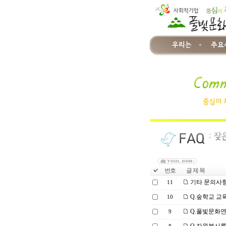
번호
글 제 목
기타 문의사
11
Q.숲학교 교
10
Q.풀빛문화연
9