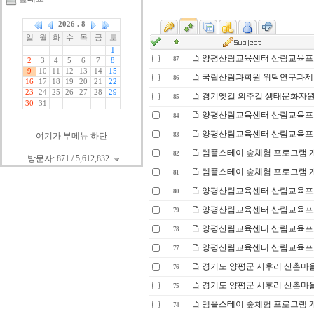
양평산림교육센터 산림교육프로그
87
국립산림과학원 위탁연구과제 -
86
경기옛길 의주길 생태문화자원
85
양평산림교육센터 산림교육프로그
84
양평산림교육센터 산림교육프로그램
여기가 부메뉴 하단
83
템플스테이 숲체험 프로그램 개발
82
방문자: 871 / 5,612,832
템플스테이 숲체험 프로그램 개
81
양평산림교육센터 산림교육프로그
80
양평산림교육센터 산림교육프로그램
79
양평산림교육센터 산림교육프로그
78
양평산림교육센터 산림교육프로그
77
경기도 양평군 서후리 산촌마을
76
경기도 양평군 서후리 산촌마을
75
템플스테이 숲체험 프로그램 개발
74