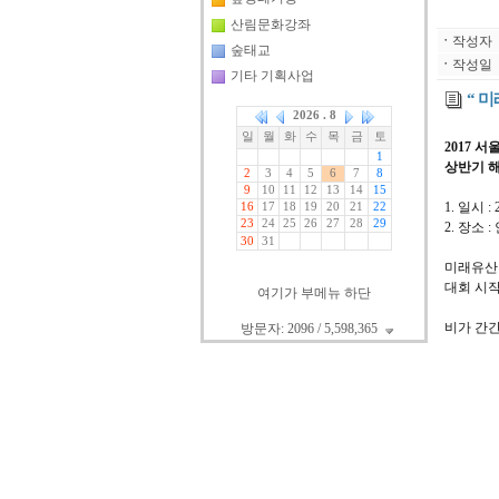
산림문화강좌
ㆍ
작성자
숲태교
ㆍ
작성일
기타 기획사업
“ 
2017 
상반기 
1. 일시 : 
2. 장소
미래유산
대회 시작
여기가 부메뉴 하단
비가 간간
방문자: 2096 / 5,598,365