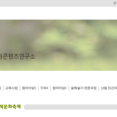
로
업
교육사업
참여마당1
TOKI
참여마당2
숲해설가 전문과정
산림 민간