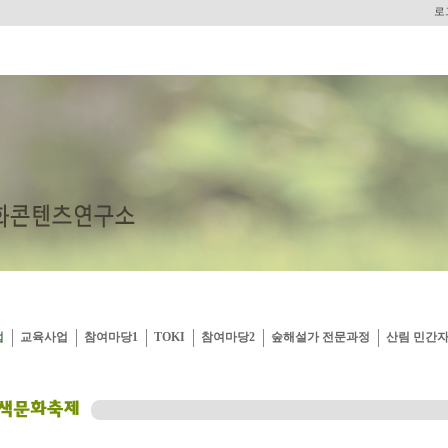
로
업
교육사업
참여마당1
TOKI
참여마당2
숲해설가 전문과정
산림 민간