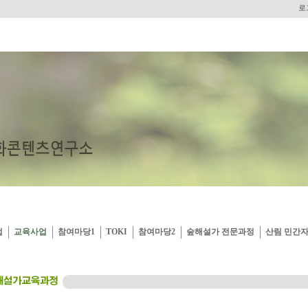
로
업
교육사업
참여마당1
TOKI
참여마당2
숲해설가 전문과정
산림 민간