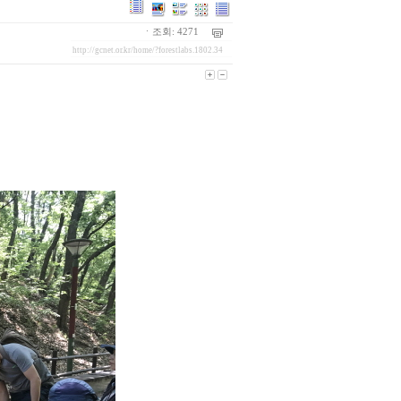
ㆍ조회: 4271
http://gcnet.or.kr/home/?forestlabs.1802.34