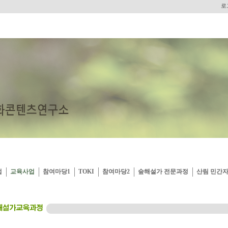
로
업
교육사업
참여마당1
TOKI
참여마당2
숲해설가 전문과정
산림 민간