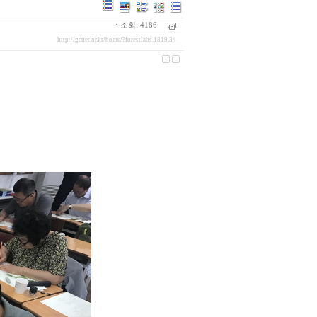
ㆍ조회: 4186
http://gcnet.or.kr/home/?forestlabs.1819.34