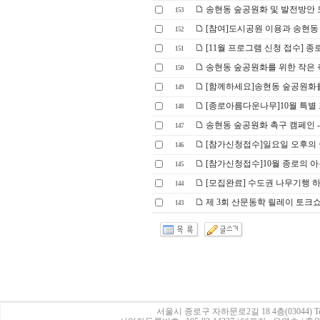
송현동 숲공원화 및 발전방안 모
153
[참여]도시공원 이용과 송현동 
152
[11월 프로그램 신청 접수] 종로
151
송현동 숲공원화를 위한 작은 축제
150
[함께하세요]송현동 숲공원화
149
[종로아름다운나무]10월 특별 
148
송현동 숲공원화 촉구 캠페인 
147
[참가신청접수]일요일 오후의
146
[참가신청접수]10월 종로의 
145
[모집완료] 수도권 나무기행 하
144
제 3회 산문동학 릴레이 토크
143
서울시 종로구 자하문로2길 18 4층(03044)
Te