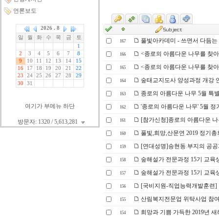
언론보도
풀빛아카데미 - 쓰면서 다듬는 
167
<종로의 아름다운 나무를 찾아서
166
<종로의 아름다운 나무를 찾아서
165
숲태교지도사 양성과정 개강 안내_
164
종로의 아름다운 나무 5월 특
163
여기가 부메뉴 하단
'종로의 아름다운 나무' 5월 
162
[참가신청]종로의 아름다운 나
161
방문자: 1320 / 5,613,281
풀빛,희망,산문연 2019 정기총
160
[연대성명]송현동 부지의 공공
159
숲해설가 전문과정 15기 교육
158
숲해설가 전문과정 15기 교육
157
[국비지원-직업능력개발훈련] 숲
156
산림복지전문업 위탁사업 참여
155
희망과 기쁨 가득한 2019년 
154