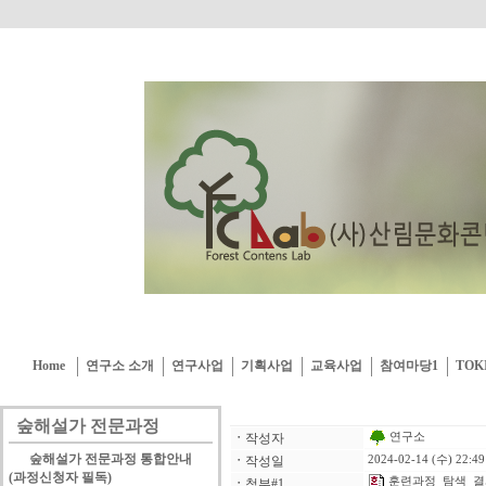
Home
연구소 소개
연구사업
기획사업
교육사업
참여마당1
TOK
숲해설가 전문과정
연구소
ㆍ
작성자
숲해설가 전문과정 통합안내
ㆍ
작성일
2024-02-14 (수) 22:49
(과정신청자 필독)
훈련과정_탐색_결과
ㆍ
첨부#1