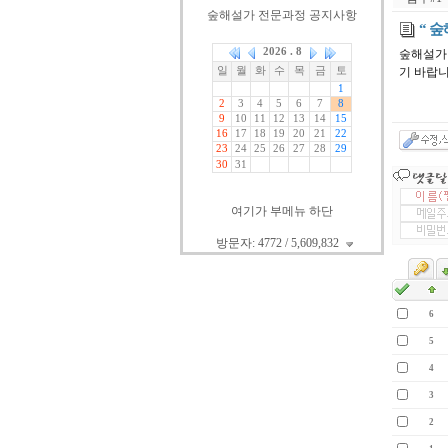
숲해설가 전문과정 공지사항
“ 
숲해설가
기 바랍
여기가 부메뉴 하단
방문자: 4772 / 5,609,832
6
5
4
3
2