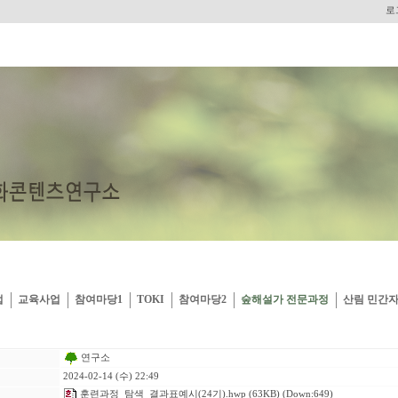
로
업
교육사업
참여마당1
TOKI
참여마당2
숲해설가 전문과정
산림 민간
연구소
2024-02-14 (수) 22:49
훈련과정_탐색_결과표예시(24기).hwp
(63KB) (Down:649)