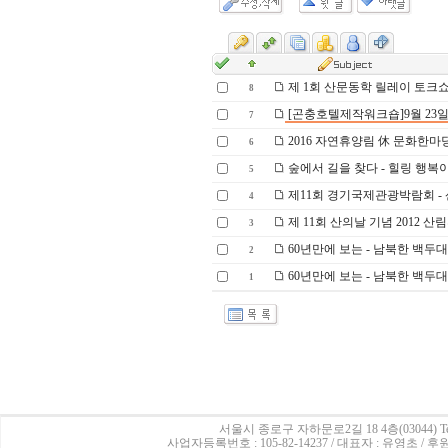
제 1회 산문동학 릴레이 토크
8
[곤충호텔제작워크숍]9월 23일
7
2016 자연휴양림 休 문화한마
6
숲에서 길을 찾다 - 힐링 행복이
5
제11회 경기국제관광박람회 -
4
제 11회 산의날 기념 2012 
3
60년만에 보는 - 남북한 백두
2
60년만에 보는 - 남북한 백두
1
서울시 종로구 자하문로2길 18 4층(03044)
Te
사업자등록번호 : 105-82-14237 / 대표자 : 유영초 /