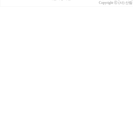
Copyright ⓒ (사) 산