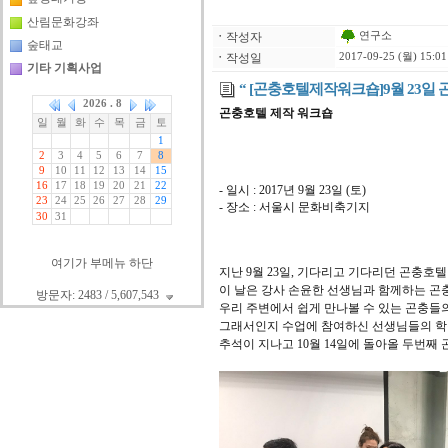
산림문화강좌
연구소
ㆍ
작성자
숲태교
ㆍ
작성일
2017-09-25 (월) 15:01
기타 기획사업
“ [곤충호텔제작워크숍]9월 23일 곤
곤충호텔 제작 워크숍
- 일시 : 2017년 9월 23일 (토)
- 장소 : 서울시 문화비축기지
여기가 부메뉴 하단
지난 9월 23일, 기다리고 기다리던 곤충호
이 날은 강사 손윤한 선생님과 함께하는 
방문자: 2483 / 5,607,543
우리 주변에서 쉽게 만나볼 수 있는 곤충
그래서인지 수업에 참여하신 선생님들의 학
추석이 지나고 10월 14일에 돌아올 두번째