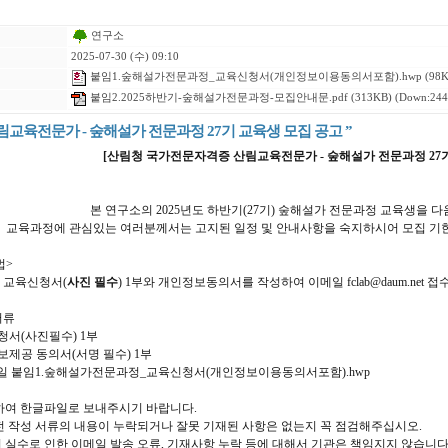
연구소
2025-07-30 (수) 09:10
붙임1.숲해설가전문과정_교육신청서(개인정보이용동의서포함).hwp
(98K
붙임2.2025하반기-숲해설가전문과정-모집안내문.pdf
(313KB) (Down:244
산림교육전문가 - 숲해설가 전문과정 27기 교육생 모집 공고 ”
[산림청 국가전문자격증 산림교육전문가 - 숲해설가 전문과정 27기
본 연구소의 2025년도 하반기(27기) 숲해설가 전문과정 교육생을 
교육과정에 관심있는 여러분께서는 고지된 일정 및 안내사항을 숙지하시어 모집 기
법>
된 교육신청서(
사진 필수
) 1부와 개인정보동의서를 작성하여 이메일 fclab@daum.net 접
서류
청서(사진필수) 1부
보제공 동의서(서명 필수) 1부
 붙임1.숲해설가전문과정_교육신청서(개인정보이용동의서포함).hwp
하여 한글파일로 보내주시기 바랍니다.
전 작성 서류의 내용이 누락되거나 잘못 기재된 사항은 없는지 꼭 점검해주십시오.
실수로 인한 이메일 발송 오류, 기재사항 누락 등에 대해서 기관은 책임지지 않습니다