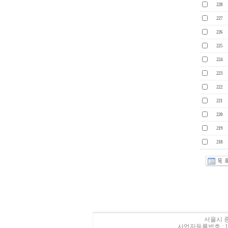
228
227
226
225
224
223
222
221
220
219
218
서울시 종
사업자등록번호 : 10