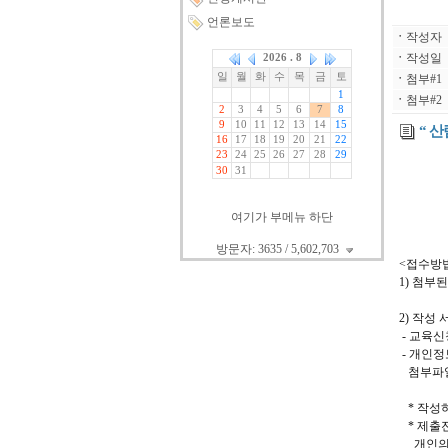
언론보도
ㆍ
작성자
ㆍ
작성일
ㆍ
첨부#1
ㆍ
첨부#2
“ 
여기가 부메뉴 하단
방문자: 3635 / 5,602,703
<접수방
1) 첨부
2) 작성 
- 교육신
- 개인정
첨부파일
* 작성
* 제출
개인의 