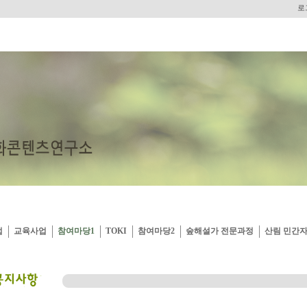
로
업
교육사업
참여마당1
TOKI
참여마당2
숲해설가 전문과정
산림 민간