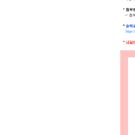
*
첨부
-> 첨
*
숲해설
https:/
*
내일배