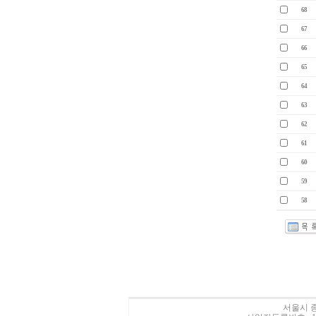
68
67
66
65
64
63
62
61
60
59
58
서울시 종