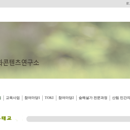
로
업
교육사업
참여마당1
TOKI
참여마당2
숲해설가 전문과정
산림 민간