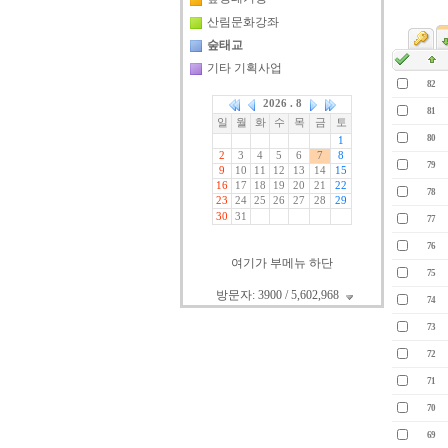
산림문화강좌
숲태교
기타 기획사업
82
81
80
79
78
77
76
여기가 부메뉴 하단
75
방문자: 3900 / 5,602,968
74
73
72
71
70
69