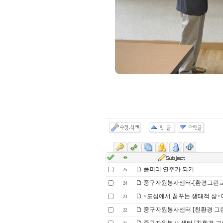
풀피리 연주가 되기
25
중구자원봉사센터-[환경그린교
24
<도심에서 꿈꾸는 생태적 삶>
23
중구자원봉사센터 [친환경 그린
22