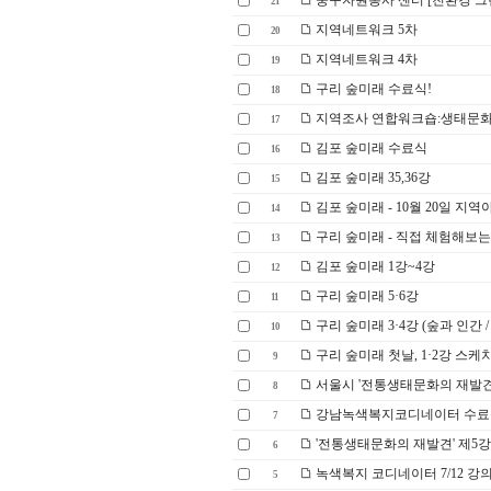
중구자원봉사 센터 [친환경 그린
21
지역네트워크 5차
20
지역네트워크 4차
19
구리 숲미래 수료식!
18
지역조사 연합워크숍:생태문화
17
김포 숲미래 수료식
16
김포 숲미래 35,36강
15
김포 숲미래 - 10월 20일 지
14
구리 숲미래 - 직접 체험해보는
13
김포 숲미래 1강~4강
12
구리 숲미래 5·6강
11
구리 숲미래 3·4강 (숲과 인간 
10
구리 숲미래 첫날, 1·2강 스케
9
서울시 '전통생태문화의 재발견'
8
강남녹색복지코디네이터 수료
7
'전통생태문화의 재발견' 제5강
6
녹색복지 코디네이터 7/12 강
5