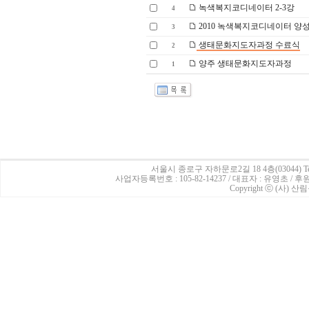
녹색복지코디네이터 2-3강
4
2010 녹색복지코디네이터 
3
생태문화지도자과정 수료식
2
양주 생태문화지도자과정
1
서울시 종로구 자하문로2길 18 4층(03044)
Te
사업자등록번호 : 105-82-14237 / 대표자 : 유영초 /
Copyright ⓒ (사) 산