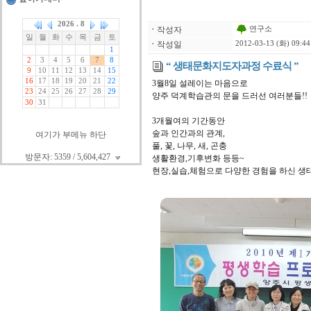
연구소
ㆍ
작성자
ㆍ
작성일
2012-03-13 (화) 09:44
“ 생태문화지도자과정 수료식 ”
3월8일 설레이는 마음으로
양주 덕계학습관의 문을 드러선 여러분들!!
3개월여의 기간동안
숲과 인간과의 관계,
여기가 부메뉴 하단
풀, 꽃, 나무, 새, 곤충
방문자: 5359 / 5,604,427
생활환경,기후변화 등등~
현장,실습,체험으로 다양한 경험을 하신 