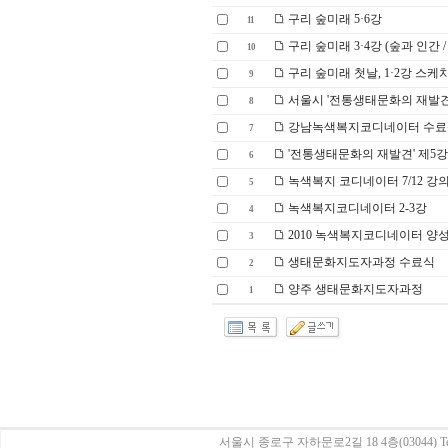
구리 숲미래 5·6강
11
구리 숲미래 3·4강 (숲과 인간 
10
구리 숲미래 첫날, 1·2강 스케
9
서울시 '전통생태문화의 재발견'
8
강남녹색복지코디네이터 수료
7
'전통생태문화의 재발견' 제5강
6
녹색복지 코디네이터 7/12 강
5
녹색복지코디네이터 2-3강
4
2010 녹색복지코디네이터 
3
생태문화지도자과정 수료식
2
양주 생태문화지도자과정
1
서울시 종로구 자하문로2길 18 4층(03044)
Te