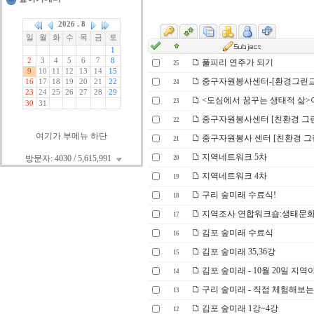
풀피리 연주가 되기
25
중구자원봉사센터-[환경그린교
24
<도심에서 꿈꾸는 생태적 삶>
23
중구자원봉사센터 [친환경 그린
22
여기가 부메뉴 하단
중구자원봉사 센터 [친환경 그린
21
지역네트워크 5차
방문자: 4030 / 5,615,991
20
지역네트워크 4차
19
구리 숲미래 수료식!
18
지역조사 연합워크숍:생태문화
17
김포 숲미래 수료식
16
김포 숲미래 35,36강
15
김포 숲미래 - 10월 20일 지
14
구리 숲미래 - 직접 체험해보는
13
김포 숲미래 1강~4강
12