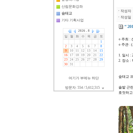
산림문화강좌
ㆍ
작성자
숲태교
ㆍ
작성일
기타 기획사업
“ 2
○ 주최 :
○ 주관 
1. 일시 : 
2. 장소 
숲태교 
여기가 부메뉴 하단
솔밭 근
방문자: 554 / 5,612,515
호젓하고 