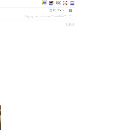
ㆍ조회: 2537
http://gcnet.or.kr/home/?forestlabs.251.25