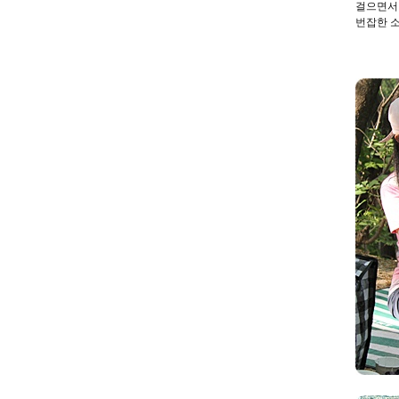
걸으면서 
번잡한 소