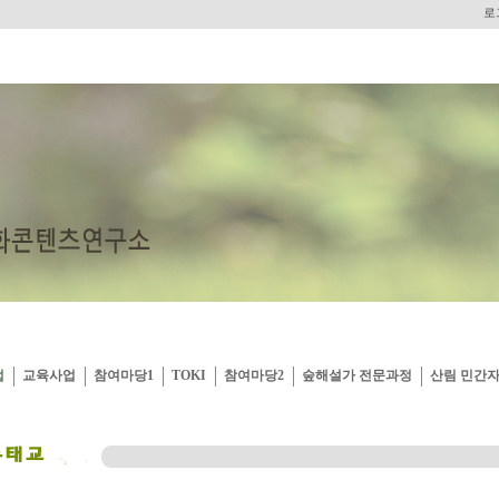
로
업
교육사업
참여마당1
TOKI
참여마당2
숲해설가 전문과정
산림 민간