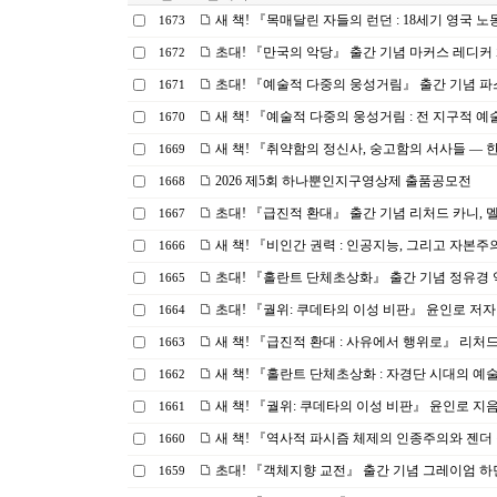
새 책! 『목매달린 자들의 런던 : 18세기 영국 노
1673
초대! 『만국의 악당』 출간 기념 마커스 레디커 화
1672
초대! 『예술적 다중의 웅성거림』 출간 기념 파스
1671
새 책! 『예술적 다중의 웅성거림 : 전 지구적 예술
1670
새 책! 『취약함의 정신사, 숭고함의 서사들 ― 한
1669
2026 제5회 하나뿐인지구영상제 출품공모전
1668
초대! 『급진적 환대』 출간 기념 리처드 카니, 
1667
새 책! 『비인간 권력 : 인공지능, 그리고 자본주의
1666
초대! 『홀란트 단체초상화』 출간 기념 정유경 역자
1665
초대! 『궐위: 쿠데타의 이성 비판』 윤인로 저자 화
1664
새 책! 『급진적 환대 : 사유에서 행위로』 리처드
1663
새 책! 『홀란트 단체초상화 : 자경단 시대의 예
1662
새 책! 『궐위: 쿠데타의 이성 비판』 윤인로 지
1661
새 책! 『역사적 파시즘 체제의 인종주의와 젠더 
1660
초대! 『객체지향 교전』 출간 기념 그레이엄 하먼 
1659