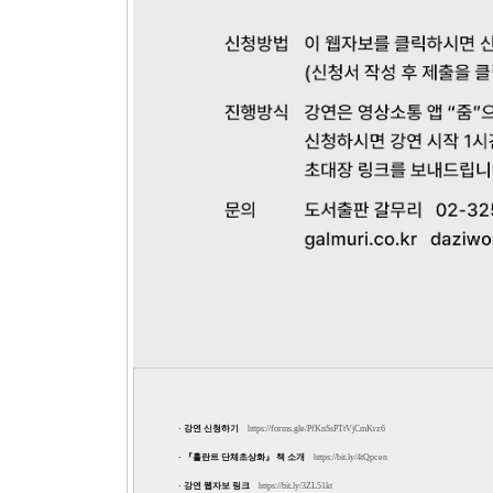
· 강연 신청하기
https://forms.gle/PfKnSsPTtVjCmKrz6
· 『홀란트 단체초상화』 책 소개
https://bit.ly/4tQpcen
· 강연 웹자보 링크
https://bit.ly/3ZL51kt