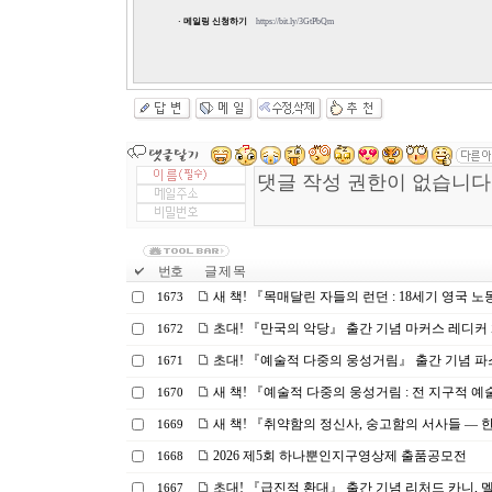
· 메일링 신청하기
https://bit.ly/3GtPbQm
번호
글 제 목
새 책! 『목매달린 자들의 런던 : 18세기 영국 노
1673
초대! 『만국의 악당』 출간 기념 마커스 레디커 화
1672
초대! 『예술적 다중의 웅성거림』 출간 기념 파스
1671
새 책! 『예술적 다중의 웅성거림 : 전 지구적 예술
1670
새 책! 『취약함의 정신사, 숭고함의 서사들 ― 한
1669
2026 제5회 하나뿐인지구영상제 출품공모전
1668
초대! 『급진적 환대』 출간 기념 리처드 카니, 
1667