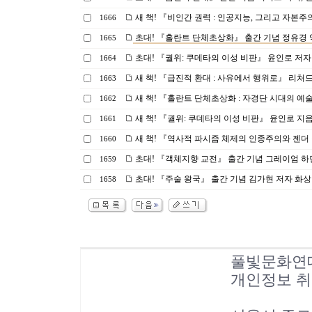
새 책! 『비인간 권력 : 인공지능, 그리고 자본주의
1666
초대! 『홀란트 단체초상화』 출간 기념 정유경 역자
1665
초대! 『궐위: 쿠데타의 이성 비판』 윤인로 저자 화
1664
새 책! 『급진적 환대 : 사유에서 행위로』 리처드
1663
새 책! 『홀란트 단체초상화 : 자경단 시대의 예
1662
새 책! 『궐위: 쿠데타의 이성 비판』 윤인로 지
1661
새 책! 『역사적 파시즘 체제의 인종주의와 젠더 
1660
초대! 『객체지향 교전』 출간 기념 그레이엄 하먼 
1659
초대! 『주술 왕국』 출간 기념 김가현 저자 화상 강연
1658
풀빛문화연
개인정보 