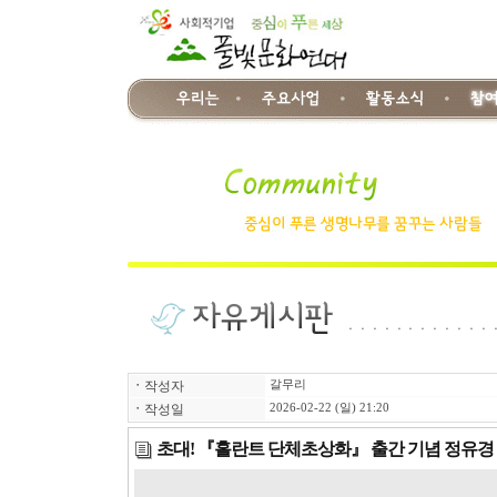
ㆍ
작성자
갈무리
ㆍ
작성일
2026-02-22 (일) 21:20
초대! 『홀란트 단체초상화』 출간 기념 정유경 역