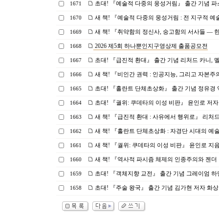
초대! 『예술적 다중의 웅성거림』 출간 기념 파스
1671
새 책! 『예술적 다중의 웅성거림 : 전 지구적 예술
1670
새 책! 『취약함의 정신사, 숭고함의 서사들 ― 한
1669
2026 제5회 하나뿐인지구영상제 출품공모전
1668
초대! 『급진적 환대』 출간 기념 리처드 카니, 
1667
새 책! 『비인간 권력 : 인공지능, 그리고 자본주의
1666
초대! 『홀란트 단체초상화』 출간 기념 정유경 역자
1665
초대! 『궐위: 쿠데타의 이성 비판』 윤인로 저자 화
1664
새 책! 『급진적 환대 : 사유에서 행위로』 리처드
1663
새 책! 『홀란트 단체초상화 : 자경단 시대의 예
1662
새 책! 『궐위: 쿠데타의 이성 비판』 윤인로 지
1661
새 책! 『역사적 파시즘 체제의 인종주의와 젠더 
1660
초대! 『객체지향 교전』 출간 기념 그레이엄 하먼 
1659
초대! 『주술 왕국』 출간 기념 김가현 저자 화상 강연
1658