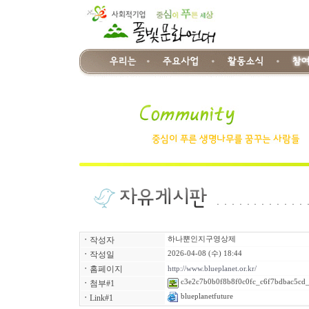
ㆍ
작성자
하나뿐인지구영상제
ㆍ
작성일
2026-04-08 (수) 18:44
ㆍ
홈페이지
http://www.blueplanet.or.kr/
c3e2c7b0b0f8b8f0c0fc_c6f7bdbac5cd_
ㆍ
첨부#1
blueplanetfuture
ㆍ
Link#1