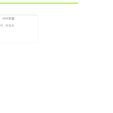
|
사이트맵
표자 : 유영초