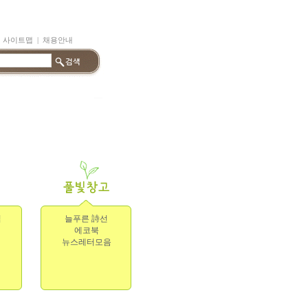
|
사이트맵
|
채용안내
림
늘푸른 詩선
에코북
뉴스레터모음