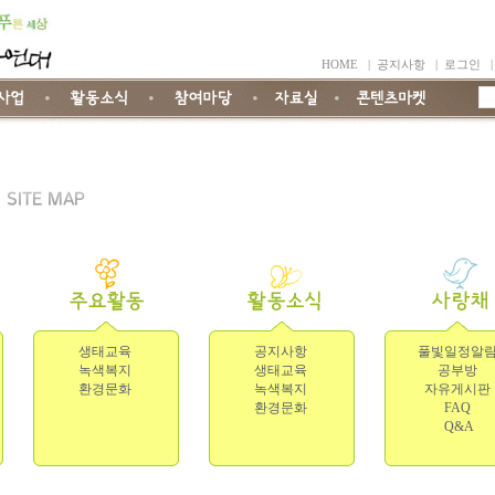
HOME
|
공지사항
|
로그인
생태교육
공지사항
풀빛일정알
녹색복지
생태교육
공부방
환경문화
녹색복지
자유게시판
환경문화
FAQ
Q&A