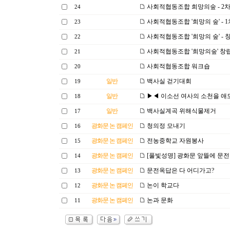
사회적협동조합 희망의숲 - 2
24
사회적협동조합 '희망의 숲' - 
23
사회적협동조합 '희망의 숲' -
22
사회적협동조합 '희망의숲' 창립
21
사회적협동조합 워크숍
20
일반
백사실 걷기대회
19
일반
▶◀ 이소선 여사의 소천을 애
18
일반
백사실계곡 위해식물제거
17
광화문 논 캠페인
청의정 모내기
16
광화문 논 캠페인
전농중학교 자원봉사
15
광화문 논 캠페인
[풀빛성명] 광화문 앞뜰에 문
14
광화문 논 캠페인
문전옥답은 다 어디가고?
13
광화문 논 캠페인
논이 학교다
12
광화문 논 캠페인
논과 문화
11