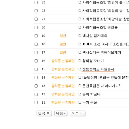
사회적협동조합 '희망의 숲' - 
23
사회적협동조합 '희망의 숲' -
22
사회적협동조합 '희망의숲' 창립
21
사회적협동조합 워크숍
20
일반
백사실 걷기대회
19
일반
▶◀ 이소선 여사의 소천을 애
18
일반
백사실계곡 위해식물제거
17
광화문 논 캠페인
청의정 모내기
16
광화문 논 캠페인
전농중학교 자원봉사
15
광화문 논 캠페인
[풀빛성명] 광화문 앞뜰에 문
14
광화문 논 캠페인
문전옥답은 다 어디가고?
13
광화문 논 캠페인
논이 학교다
12
광화문 논 캠페인
논과 문화
11