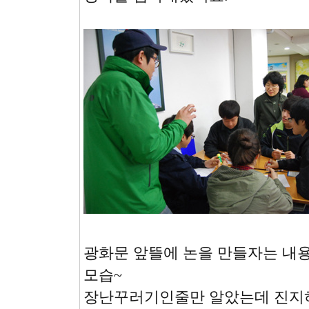
광화문 앞뜰에 논을 만들자는 내
모습~
장난꾸러기인줄만 알았는데 진지