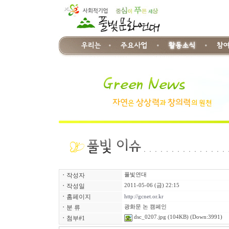
ㆍ
작성자
풀빛연대
ㆍ
작성일
2011-05-06 (금) 22:15
ㆍ
홈페이지
http://gcnet.or.kr
ㆍ
분 류
광화문 논 캠페인
dsc_0207.jpg
(104KB) (Down:3991)
ㆍ
첨부#1