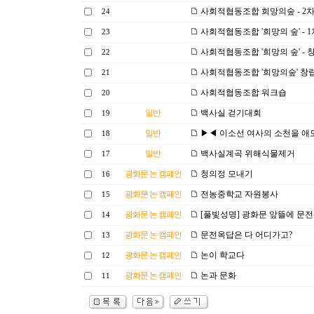
사회적협동조합 희망의숲 - 2
24
사회적협동조합 '희망의 숲' - 
23
사회적협동조합 '희망의 숲' -
22
사회적협동조합 '희망의숲' 창립
21
사회적협동조합 워크숍
20
일반
백사실 걷기대회
19
일반
▶◀ 이소선 여사의 소천을 애
18
일반
백사실계곡 위해식물제거
17
광화문 논 캠페인
청의정 모내기
16
광화문 논 캠페인
전농중학교 자원봉사
15
광화문 논 캠페인
[풀빛성명] 광화문 앞뜰에 문
14
광화문 논 캠페인
문전옥답은 다 어디가고?
13
광화문 논 캠페인
논이 학교다
12
광화문 논 캠페인
논과 문화
11