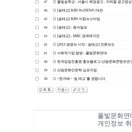
풀빛숲학교 - 서울시 희망광고 : 지하철 광고영상
47
[숲태교] KBS 9시NEWS /대전
46
[숲태교] KBS 아침뉴스타임
45
[숲태교] - 동아일보
44
[숲태교] - MBC 경제매거진
43
[2013 생명의 시작 - 숲태교] 언론보도
42
사회적기업 탐방 - 풀빛문화연대
41
한국임업진흥원 홍보블로그-산림문화콘텐츠연
40
산림문화인문학 심포지엄
39
<한겨레> ‘숲 태교’를 권합니다
38
풀빛문화연
개인정보 