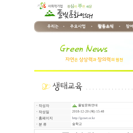
ㆍ
작성자
풀빛문화연대
ㆍ
작성일
2018-12-20 (목) 15:48
ㆍ
홈페이지
http://gcnet.or.kr
ㆍ
분 류
숲학교