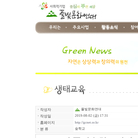
ㆍ
작성자
풀빛문화연대
ㆍ
작성일
2019-08-02 (금) 17:31
ㆍ
홈페이지
http://gcnet.or.kr
ㆍ
분 류
숲학교