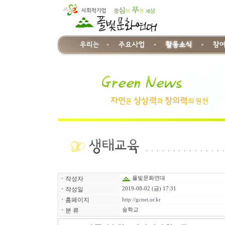
ㆍ
작성자
풀빛문화연대
ㆍ
작성일
2019-08-02 (금) 17:31
ㆍ
홈페이지
http://gcnet.or.kr
ㆍ
분 류
숲학교