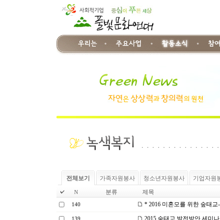
전체보기
가족자원봉사
청소년자원봉사
기업자원
분류
제목
N
* 2016 미혼모를 위한 숲태교-
140
2015 숲태교 발전방안 세미나
139