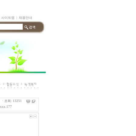
|
사이트맵
|
채용안내
ㆍ조회: 13251
.xxx.177