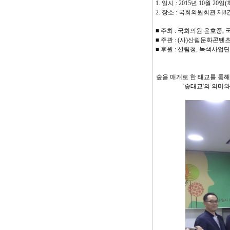
1. 일시 : 2015년 10월 20일(화
2. 장소 : 국회의원회관 제
■ 주최 : 국회의원 윤호중
■
주관 : (사)산림문화콘
■ 후원 : 산림청, 녹색사업
숲을 매개로 한 태교를 통
'숲태교'의 의미