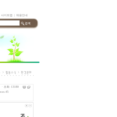
|
사이트맵
|
채용안내
ㆍ조회: 13180
.xxx.45