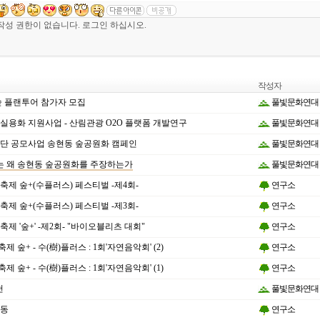
작성자
숲 플랜투어 참가자 모집
풀빛문화연대
용화 지원사업 - 산림관광 O2O 플랫폼 개발연구
풀빛문화연대
재단 공모사업 송현동 숲공원화 캠페인
풀빛문화연대
리는 왜 송현동 숲공원화를 주장하는가
풀빛문화연대
화축제 숲+(수플러스) 페스티벌 -제4회-
연구소
화축제 숲+(수플러스) 페스티벌 -제3회-
연구소
축제 '숲+' -제2회- "바이오블리츠 대회"
연구소
제 숲+ - 수(樹)플러스 : 1회'자연음악회' (2)
연구소
제 숲+ - 수(樹)플러스 : 1회'자연음악회' (1)
연구소
천
풀빛문화연대
활동
연구소