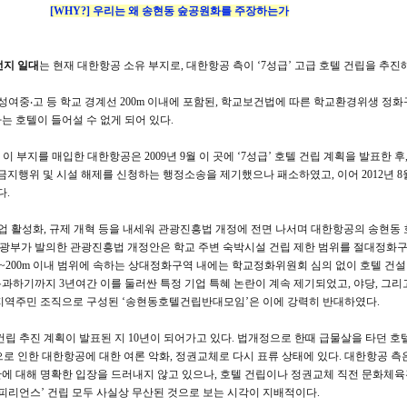
[WHY?] 우리는 왜 송현동 숲공원화를 주장하는가
번지 일대
는 현재 대한항공 소유 부지로, 대한항공 측이 ‘7성급’ 고급 호텔 건립을 추진
덕성여중‧고 등 학교 경계선 200m 이내에 포함된, 학교보건법에 따른 학교환경위생 정
하는 호텔이 들어설 수 없게 되어 있다.
 이 부지를 매입한 대한항공은 2009년 9월 이 곳에 ‘7성급’ 호텔 건립 계획을 발표한 
지행위 및 시설 해제를 신청하는 행정소송을 제기했으나 패소하였고, 이어 2012년 8
다.
산업 활성화, 규제 개혁 등을 내세워 관광진흥법 개정에 전면 나서며 대한항공의 송현동
체육관광부가 발의한 관광진흥법 개정안은 학교 주변 숙박시설 건립 제한 범위를 절대정
5~200m 이내 범위에 속하는 상대정화구역 내에는 학교정화위원회 심의 없이 호텔 건
통과하기까지 3년여간 이를 둘러싼 특정 기업 특혜 논란이 계속 제기되었고, 야당, 그리
지역주민 조직으로 구성된 ‘송현동호텔건립반대모임’은 이에 강력히 반대하였다.
건립 추진 계획이 발표된 지 10년이 되어가고 있다. 법개정으로 한때 급물살을 타던 호
으로 인한 대한항공에 대한 여론 악화, 정권교체로 다시 표류 상태에 있다. 대한항공 측
안에 대해 명확한 입장을 드러내지 않고 있으나, 호텔 건립이나 정권교체 직전 문화체
피리언스’ 건립 모두 사실상 무산된 것으로 보는 시각이 지배적이다.