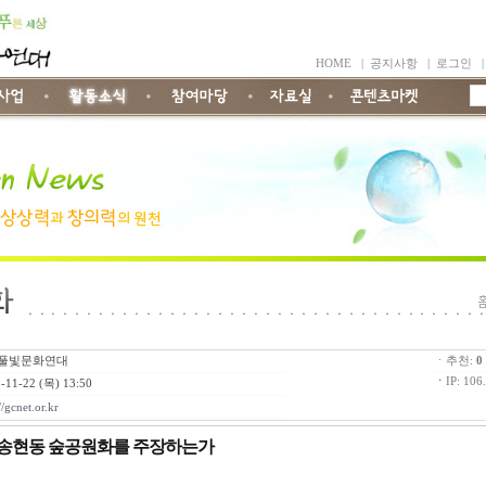
HOME
|
공지사항
|
로그인
풀빛문화연대
ㆍ추천:
0
ㆍ
IP: 106
-11-22 (목) 13:50
//gcnet.or.kr
 왜 송현동 숲공원화를 주장하는가