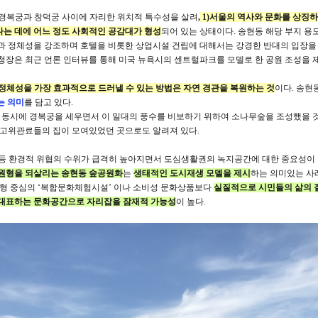
 경복궁과 창덕궁 사이에 자리한 위치적 특수성을 살려
,
1)서울의 역사와 문화를 상징하는
는 데에 어느 정도 사회적인 공감대가 형성
되어 있는 상태이다. 송현동 해당 부지 용
과 정체성을 강조하며 호텔을 비롯한 상업시설 건립에 대해서는 강경한 반대의 입장을 
청장은 최근 언론 인터뷰를 통해 미국 뉴욕시의 센트럴파크를 모델로 한 공원 조성을 제
 정체성을 가장 효과적으로 드러낼 수 있는 방법은 자연 경관을 복원하는 것
이다. 송현
는 의미
를 담고 있다.
와 동시에 경복궁을 세우면서 이 일대의 풍수를 비보하기 위하여 소나무숲을 조성했을 
 고위관료들의 집이 모여있었던 곳으로도 알려져 있다.
온 등 환경적 위협의 수위가 급격히 높아지면서 도심생활권의 녹지공간에 대한 중요성이
원형을 되살리는 송현동 숲공원화
는
생태적인 도시재생 모델을 제시
하는 의미있는 사례
외형 중심의 ‘복합문화체험시설’ 이나 소비성 문화상품보다
실질적으로 시민들의 삶의 
대표하는 문화공간으로 자리잡을 잠재적 가능성
이 높다.