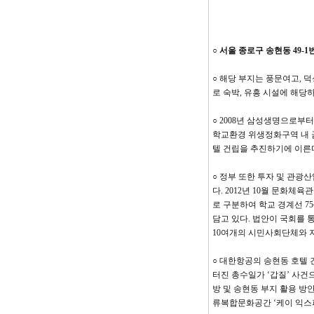
○
서울 종로구 송현동 49-1
○ 해당 부지는 풍문여고, 
로 숙박, 유흥 시설에 해당
○ 2008년 삼성생명으로부터
학교환경 위생정화구역 내 금
텔 건립을 추진하기에 이른
○ 정부 또한 투자 및 관광
다. 2012년 10월 문화
로 구분하여 학교 경계선 7
담고 있다. 법안이 국회를 
10여개의 시민사회단체와 
○ 대한항공의 송현동 호텔 
터진 총수일가 ‘갑질’ 사건
방 및 송현동 부지 활용 방
류복합문화공간 ‘케이 익스