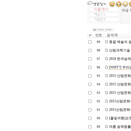
번호
글 제 목
몽골 예술의 
99
산림과학기술 실
98
2018 한국숲
97
[WHY?] 우
96
2015 산림문
95
2015 산림문
94
2015 산림문화
93
2015산림문화축
92
2015산림문화축
91
[풀빛여행]순
90
여름 숲체험
89