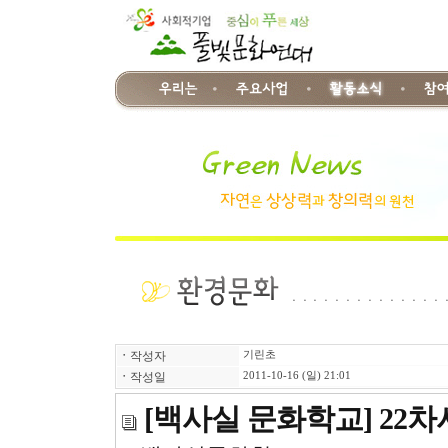
ㆍ
작성자
기린초
ㆍ
작성일
2011-10-16 (일) 21:01
[백사실 문화학교] 22차