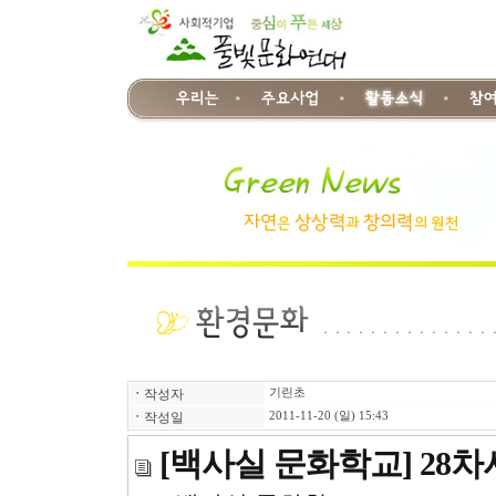
ㆍ
작성자
기린초
ㆍ
작성일
2011-11-20 (일) 15:43
[백사실 문화학교] 28차