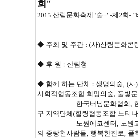
회"
2015 산림문화축제 '숲+' -제2회
◆ 주최 및 주관 : (사)산림문화
◆ 후 원 : 산림청
◆ 함께 하는 단체 : 생명의숲, 
사회적협동조합 희망의숲, 풀빛문
한국버닝문화협회, 한국풀피
구 지역단체(힐링협동조합 느티나
노원에코센터, 노원교육희망
의 중랑천사람들, 행복한진로, 풀