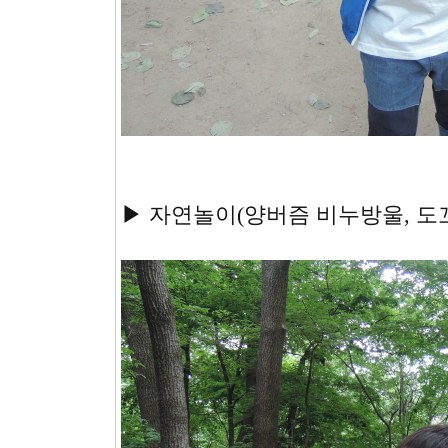
▶ 자연놀이(양버즘 비누방울, 도