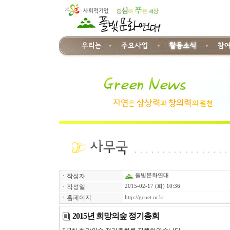
ㆍ
작성자
풀빛문화연대
ㆍ
작성일
2015-02-17 (화) 10:36
ㆍ
홈페이지
http://gcnet.or.kr
2015년 희망의숲 정기총회