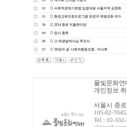
제13회 산의날 기념식
93
사회적경제기본법 입법대응 서울지역 공청회
92
환경교육인증프로그램 운영자 역량강화 연수
91
2014 종로 어울한마당
90
임시 총회
89
고 탁광일박사님 추모식
88
'희망의 숲' 사회적협동조합 - 이사회
87
풀빛문화연
개인정보 
서울시 종로
105-82-70
Tel : 02-332