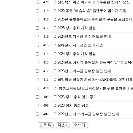
산림복지 취업 아카데미 직무훈련 참가자 모집
420
2025 몽골 "예술의 숲" 플랜투어 참가자 모집
419
2025년 풀빛숲학교와 함께할 친구들을 모집합니
418
2025 정기총회 개최 알림
417
2024년도 기부금 영수증 발급 안내
416
숲해설가 시국선언 참여 제안
415
2024 정기총회 개최 알림
414
2024년도 상반기 숲해설가 전문과정(24기) 교육
413
2023년도 기부금 영수증 발급 안내
412
희망의숲 창립기념 심학산 EARTHING 함께해요
411
[평생교육원]산림교육전문가를 위한 숲밧줄과 
410
2023 정기 총회 연기 공고
409
2023 정기 총회 공고
408
2022년도 귀속 기부금 영수증 발급 안내
407