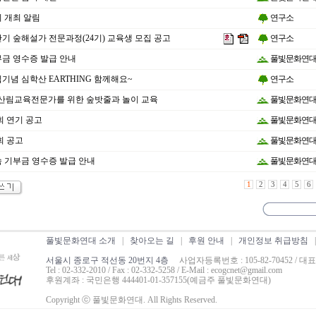
회 개최 알림
연구소
반기 숲해설가 전문과정(24기) 교육생 모집 공고
연구소
부금 영수증 발급 안내
풀빛문화연
기념 심학산 EARTHING 함께해요~
연구소
산림교육전문가를 위한 숲밧줄과 놀이 교육
풀빛문화연
총회 연기 공고
풀빛문화연
회 공고
풀빛문화연
속 기부금 영수증 발급 안내
풀빛문화연
1
2
3
4
5
6
풀빛문화연대 소개
|
찾아오는 길
|
후원 안내
|
개인정보 취급방침
서울시 종로구 적선동 20번지 4층
사업자등록번호 : 105-82-70452 / 대
Tel : 02-332-2010 / Fax : 02-332-5258 / E-Mail : ecogcnet@gmail.com
후원계좌 : 국민은행 444401-01-357155(예금주 풀빛문화연대)
Copyright ⓒ 풀빛문화연대. All Rights Reserved.