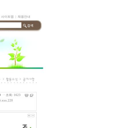
|
사이트맵
|
채용안내
0
ㆍ조회: 1623
5.xxx.220