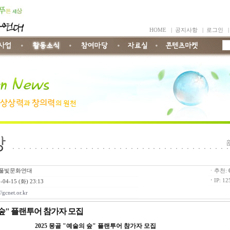
HOME
|
공지사항
|
로그인
풀빛문화연대
ㆍ추천:
ㆍ
IP: 12
-04-15 (화) 23:13
//gcnet.or.kr
의 숲" 플랜투어 참가자 모집
2025 몽골 "예술의 숲" 플랜투어 참가자 모집