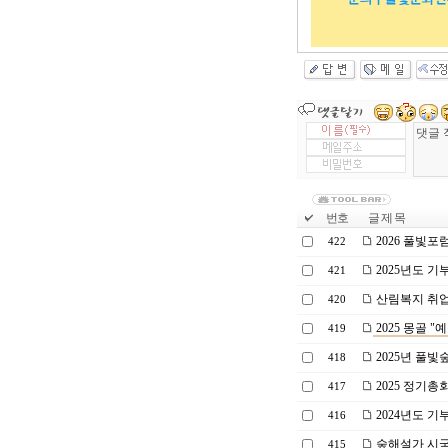
번호
글 제 목
2026 풀빛포
422
2025년도 기
421
산림복지 취업
420
2025 몽골 
419
2025년 풀
418
2025 정기총
417
2024년도 기
416
숲해설가 시국
415