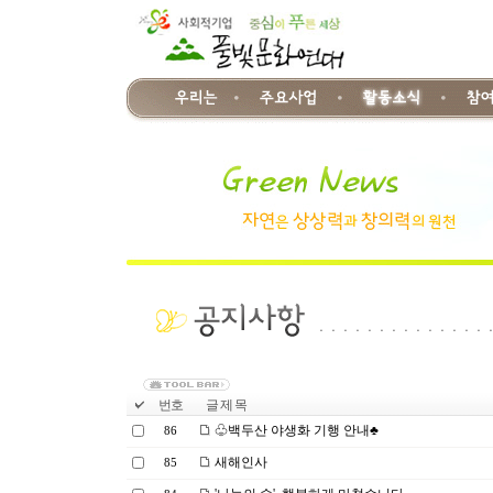
번호
글 제 목
♧백두산 야생화 기행 안내♣
86
새해인사
85