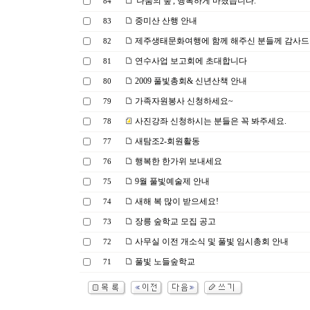
'나눔의 숲', 행복하게 마쳤습니다.
84
중미산 산행 안내
83
제주생태문화여행에 함께 해주신 분들께 감사드
82
연수사업 보고회에 초대합니다
81
2009 풀빛총회& 신년산책 안내
80
가족자원봉사 신청하세요~
79
사진강좌 신청하시는 분들은 꼭 봐주세요.
78
새탐조2-회원활동
77
행복한 한가위 보내세요
76
9월 풀빛예술제 안내
75
새해 복 많이 받으세요!
74
장릉 숲학교 모집 공고
73
사무실 이전 개소식 및 풀빛 임시총회 안내
72
풀빛 노들숲학교
71