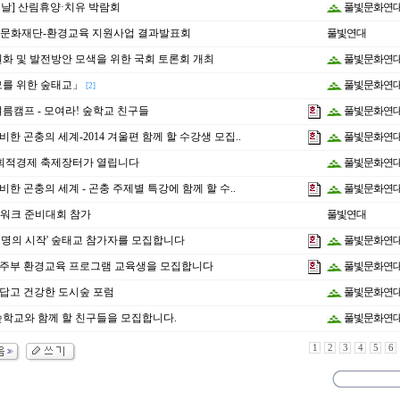
의 날] 산림휴양·치유 박람회
풀빛문화연
문화재단-환경교육 지원사업 결과발표회
풀빛연대
화 및 발전방안 모색을 위한 국회 토론회 개최
풀빛문화연
모를 위한 숲태교」
풀빛문화연
[2]
름캠프 - 모여라! 숲학교 친구들
풀빛문화연
비한 곤충의 세계-2014 겨울편 함께 할 수강생 모집..
풀빛문화연
 사회적경제 축제장터가 열립니다
풀빛문화연
비한 곤충의 세계 - 곤충 주제별 특강에 함께 할 수..
풀빛문화연
워크 준비대회 참가
풀빛연대
'생명의 시작' 숲태교 참가자를 모집합니다
풀빛문화연
 주부 환경교육 프로그램 교육생을 모집합니다
풀빛문화연
름답고 건강한 도시숲 포럼
풀빛문화연
빛숲학교와 함께 할 친구들을 모집합니다.
풀빛문화연
1
2
3
4
5
6