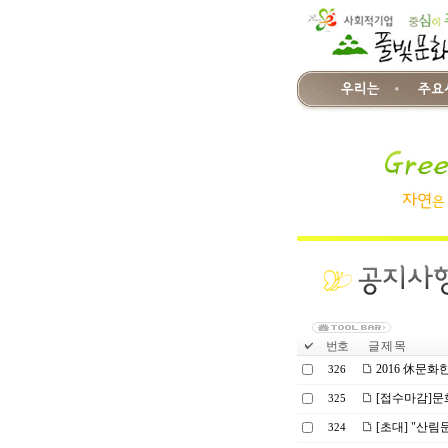
번호
글 제 목
2016 休문화
326
[접수마감]문
325
[초대] "산림
324