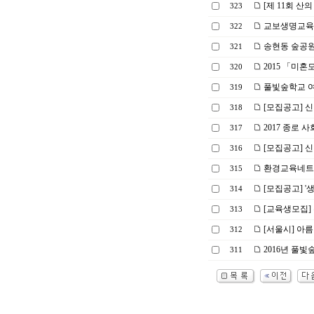
[제 11회 산
323
교보생명교육
322
송현동 숲공원
321
2015 「미혼
320
풀빛숲학교 여
319
[모집공고] 신
318
2017 종로
317
[모집공고] 신
316
환경교육네트
315
[모집공고] 
314
[교육생모집]
313
[서울시] 아
312
2016년 풀
311