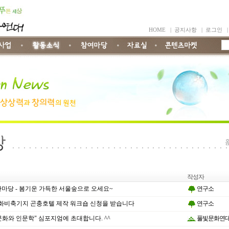
HOME
|
공지사항
|
로그인
작성자
한마당 - 봄기운 가득한 서울숲으로 오세요~
연구소
화비축기지 곤충호텔 제작 워크숍 신청을 받습니다
연구소
문화와 인문학" 심포지엄에 초대합니다. ^^
풀빛문화연