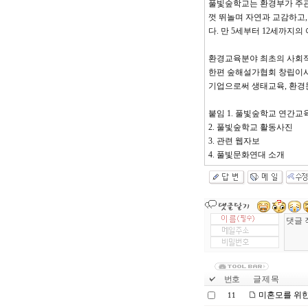
풀빛숲학교는 환경부가 주
껏 뛰놀며 자연과 교감하고,
다. 만 5세부터 12세까지
환경교육분야 최초의 사회적
한편 숲해설가협회 창립이사
기업으로써 생태교육, 환경
붙임 1. 풀빛숲학교 연간교
2. 풀빛숲학교 활동사진
3. 관련 웹자보
4. 풀빛문화연대 소개
번호
글 제 목
미혼모를 위한
11