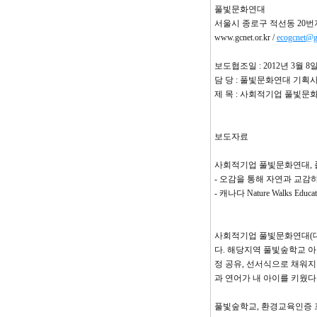
풀빛문화연대
서울시 종로구 적선동 20번지 4층 
www.gcnet.or.kr /
ecogcnet@g
보도협조일 : 2012년 3월 8일
담 당 : 풀빛문화연대 기획
제 목 : 사회적기업 풀빛문
보도자료
사회적기업 풀빛문화연대, 
- 오감을 통해 자연과 교감
- 캐나다 Nature Walks
사회적기업 풀빛문화연대(대표
다. 해당지역 풀빛숲학교 아
정 공유, 선서식으로 채워지
과 연어가 내 아이를 키웠
풀빛숲학교, 환경교육인증