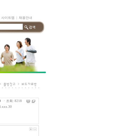
|
사이트맵
|
채용안내
0
ㆍ조회: 8218
6.xxx.30