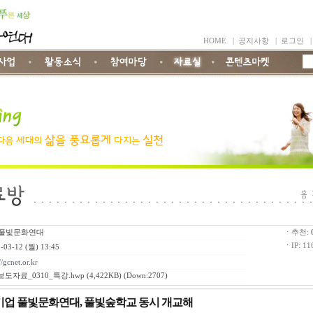
HOME
|
공지사항
|
로그인
풀빛문화연대
ㆍ추천:
ㆍ
IP: 11
-03-12 (월) 13:45
//gcnet.or.kr
보도자료_0310_특강.hwp
(4,422KB) (Down:2707)
기업 풀빛문화연대, 풀빛숲학교 동시 개교해