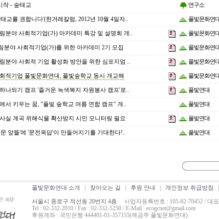
시작 - 숲태교
연구소
태교를 권합니다'(한겨레칼럼, 2012년 10월 4일자..
풀빛문화연
림분야 사회적기업(가) 아카데미 특강 및 설명회 개..
풀빛문화연
림분야 사회적기업(가)를 위한 아카데미 2기 모집
풀빛문화연
림분야 사회적 기업 활성화 방안을 위한 심포지엄 ..
풀빛문화연
사회적기업 풀빛문화연대, 풀빛숲학교 동시 개교해
풀빛문화연
하나되기 캠프 '즐거운 녹색복지 자원봉사 캠프'로..
풀빛연대
에서 키우는 꿈, "풀빛 숲학교 여름 연합 캠프" 개..
풀빛연대
백사실 계곡 위해식물 확산방지 시민 모니터링 필요
풀빛연대
화문 앞뜰'에 '문전옥답'이 만들어지기를 기대한다!..
풀빛연대
풀빛문화연대 소개
|
찾아오는 길
|
후원 안내
|
개인정보 취급방침
서울시 종로구 적선동 20번지 4층
사업자등록번호 : 105-82-70452 / 대
Tel : 02-332-2010 / Fax : 02-332-5258 / E-Mail : ecogcnet@gmail.com
후원계좌 : 국민은행 444401-01-357155(예금주 풀빛문화연대)