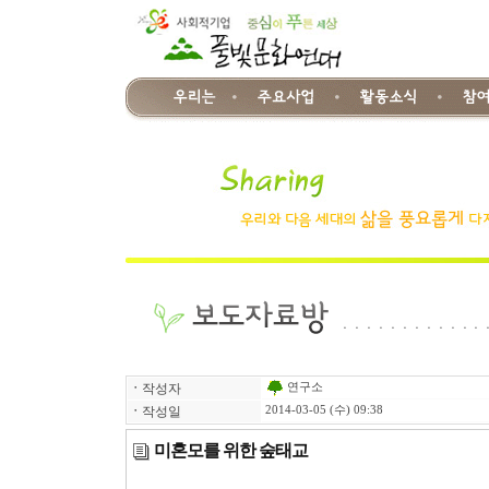
연구소
ㆍ
작성자
ㆍ
작성일
2014-03-05 (수) 09:38
미혼모를 위한 숲태교