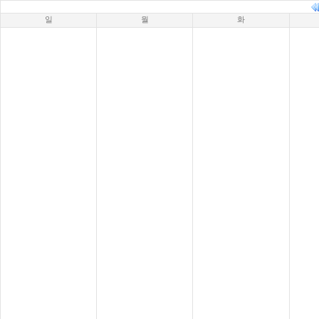
일
월
화