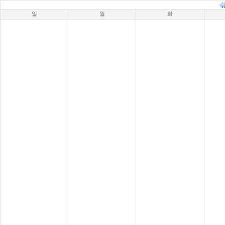
일
월
화