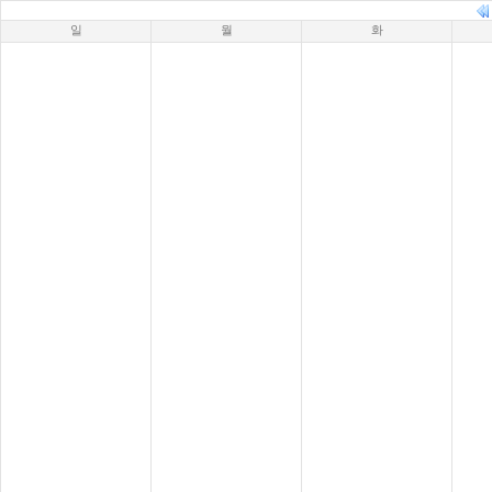
일
월
화