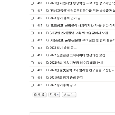
2021년 시민제안 평생학습 프로그램 공모사업 
418
[평생교육원]산림교육전문가를 위한 숲밧줄과 
417
2023 정기 총회 연기 공고
416
[모집공고] 산림분야 사회적기업(가)을 위한 아
415
[개강일 연기]풀빛 교육 워크숍 참여자 모집
414
[채용공고] 풀빛/산문연 2022 신입 및 경력 활동
413
2023 정기 총회 공고
412
2022 산림관광 코디네이터 양성과정 모집
411
2022년도 귀속 기부금 영수증 발급 안내
410
2023년 풀빛숲학교와 함께할 친구들을 모집합니
409
2021년도 정기 총회 공지
408
2022 정기총회 공고
407