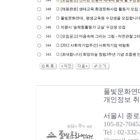
[모집공고] 신비한 곤충의 세계에 함께 할 수강생
349
[채용완료] 생태교육 환경문화사업 활동가 모집
348
풀빛문화연대_ 평생교육원 수강생을 모집합니다
347
의왕시 '숲체험활동가 교실' 수강생 모집
346
[모집공고] 마음속에 그리는 그림 - 자연관찰그리
345
[2012 사회적기업주간] 사회적기업 박람회
344
[초대합니다] 희망의숲 창립3주년 기념 조합원 
343
풀빛문화연
개인정보 
서울시 종로
105-82-70
Tel : 02-332