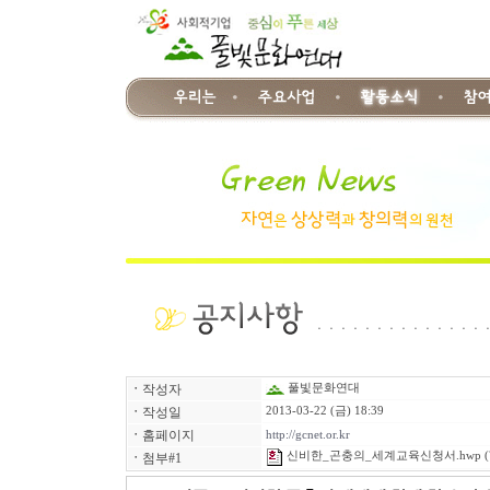
ㆍ
작성자
풀빛문화연대
ㆍ
작성일
2013-03-22 (금) 18:39
ㆍ
홈페이지
http://gcnet.or.kr
신비한_곤충의_세계교육신청서.hwp
(
ㆍ
첨부#1